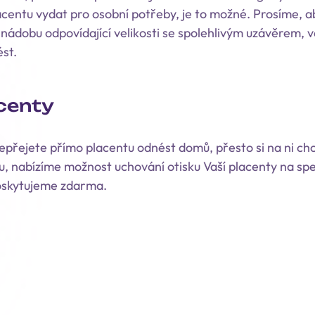
lacentu vydat pro osobní potřeby, je to možné. Prosíme, a
 nádobu odpovídající velikosti se spolehlivým uzávěrem, ve 
st.
acenty
nepřejete přímo placentu odnést domů, přesto si na ni c
, nabízíme možnost uchování otisku Vaší placenty na spec
oskytujeme zdarma.