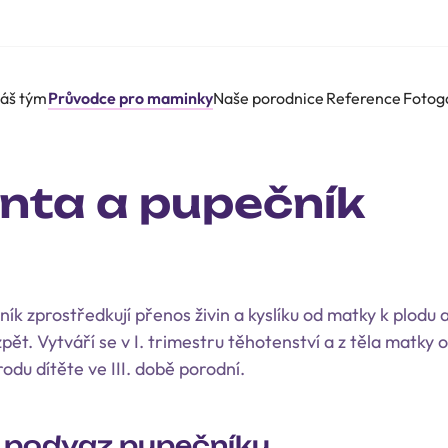
áš tým
Průvodce pro maminky
Naše porodnice
Reference
Fotog
nta a pupečník
ík zprostředkují přenos živin a kyslíku od matky k plodu 
pět. Vytváří se v I. trimestru těhotenství a z těla matky 
du dítěte ve III. době porodní.
 podvaz pupečníku