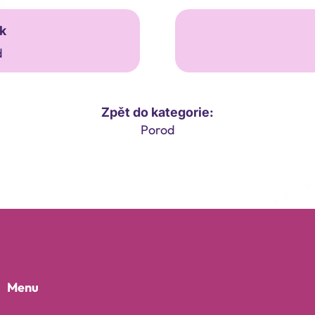
k
d
Zpět do kategorie:
Porod
Menu