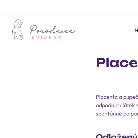
N
Place
Placenta a pupečn
odpadních látek z
spontánně po poro
Odložený