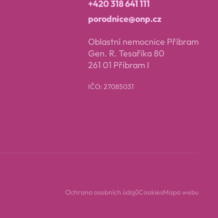
+420 318 641 111
porodnice@onp.cz
Oblastní nemocnice Příbram
Gen. R. Tesaříka 80
261 01 Příbram I
IČO: 27085031
Ochrana osobních údajů
Cookies
Mapa webu