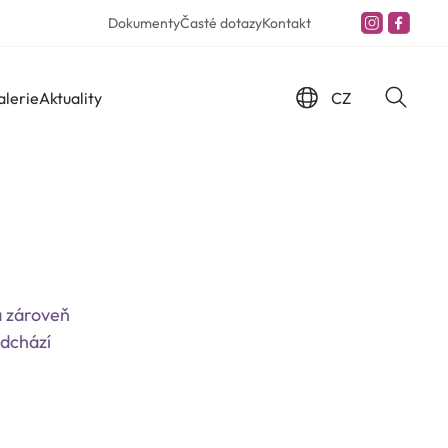
Dokumenty
Časté dotazy
Kontakt
CZ
alerie
Aktuality
a zároveň
odchází