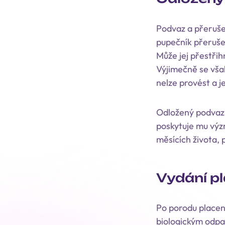
Podvaz a přeruše
pupečník přeruše
Může jej přestřih
Výjimečně se vša
nelze provést a j
Odložený podvaz 
poskytuje mu výz
měsících života,
Vydání p
Po porodu placenty
biologickým odpad