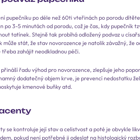
ní pupečníku po déle než 60ti vteřinách po porodu dítěte
n po 3-5 minutách od porodu, což je čas, kdy pupečník tz
nout tatínek. Stejně tak probíhá odložený podvaz u císař
k může stát, že stav novorozence je natolik závažný, že 
e třeba zahájit neodkladnou péči.
přináší řadu výhod pro novorozence, zlepšuje jeho popor
namný dodatečný objem krve, je prevencí nedostatku žel
 poskytuje kmenové buňky atd.
lacenty
 se kontroluje její stav a celistvost a poté je obvykle lik
em, pokud není potřebné ji odeslat na histologický rozbo