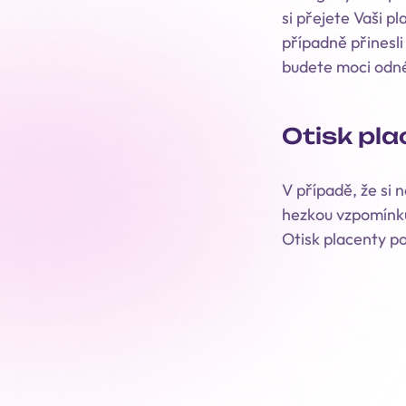
si přejete Vaši p
případně přinesli
budete moci odné
Otisk pl
V případě, že si 
hezkou vzpomínku
Otisk placenty p