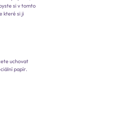
byste si v tomto
které si ji
hcete uchovat
iální papír.