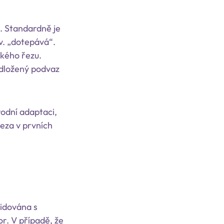
. Standardně je
v. „dotepává“.
ského řezu.
odložený podvaz
odní adaptaci,
eza v prvních
vidována s
r. V případě, že