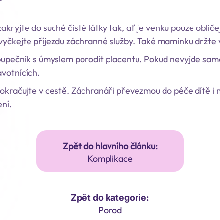
kryjte do suché čisté látky tak, ať je venku pouze obliče
vyčkejte příjezdu záchranné služby. Také maminku držte 
upečník s úmyslem porodit placentu. Pokud nevyjde samo
avotnících.
kračujte v cestě. Záchranáři převezmou do péče dítě i ma
ení.
Zpět do hlavního článku:
Komplikace
Zpět do kategorie:
Porod