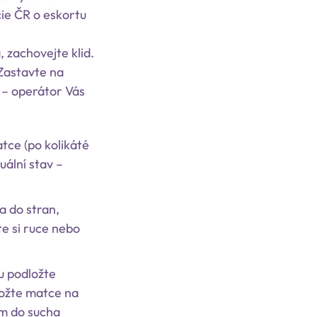
cie ČR o eskortu
 zachovejte klid.
Zastavte na
 – operátor Vás
tce (po kolikáté
uální stav –
a do stran,
e si ruce nebo
u podložte
ožte matce na
ím do sucha