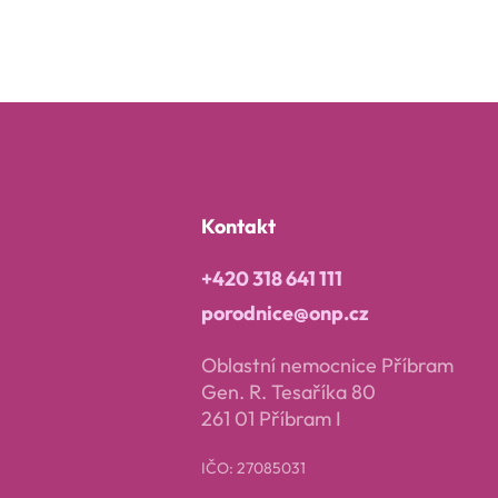
Kontakt
+420 318 641 111
porodnice@onp.cz
Oblastní nemocnice Příbram
Gen. R. Tesaříka 80
261 01 Příbram I
IČO: 27085031