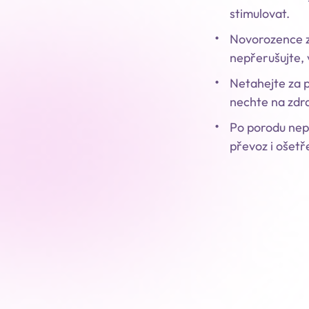
stimulovat.
Novorozence za
nepřerušujte, 
Netahejte za p
nechte na zdr
Po porodu nepo
převoz i ošetř