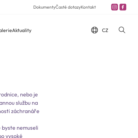
Dokumenty
Časté dotazy
Kontakt
CZ
alerie
Aktuality
odnice, nebo je
rannou službu na
nosti záchranáře
e byste nemuseli
bo vysoké