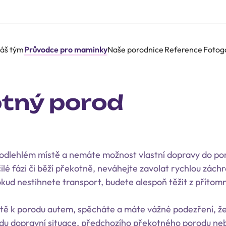
áš tým
Průvodce pro maminky
Naše porodnice
Reference
Fotog
tný porod
 odlehlém místě a nemáte možnost vlastní dopravy do por
čilé fázi či běží překotně, neváhejte zavolat rychlou zách
kud nestihnete transport, budete alespoň těžit z přítom
stě k porodu autem, spěcháte a máte vážné podezření, ž
odu dopravní situace, předchozího překotného porodu ne