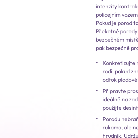
intenzity kontra
policejním vozem
Pokud je porod ta
Překotné porody 
bezpečném místě,
pak bezpečně pro
Konkretizujte 
rodí, pokud zn
odtok plodové 
Připravte pro
ideálně na zad
použijte desin
Porodu nebraň
rukama, ale n
hrudník. Udržu