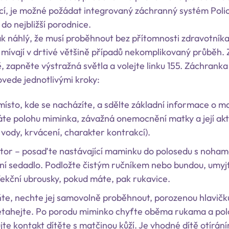
kcí, je možné požádat integrovaný záchranný systém Poli
 do nejbližší porodnice.
k náhlý, že musí proběhnout bez přítomnosti zdravotníka,
mívají v drtivé většině případů nekomplikovaný průběh. 
 zapněte výstražná světla a volejte linku 155. Záchranka
vede jednotlivými kroky:
místo, kde se nacházíte, a sdělte základní informace o ma
áte polohu miminka, závažná onemocnění matky a její akt
vody, krvácení, charakter kontrakcí).
stor – posaďte nastávající maminku do polosedu s noham
ní sedadlo. Podložte čistým ručníkem nebo bundou, umyjt
fekční ubrousky, pokud máte, pak rukavice.
te, nechte jej samovolně proběhnout, porozenou hlavičk
etahejte. Po porodu miminko chyťte oběma rukama a pol
jte kontakt dítěte s matčinou kůží. Je vhodné dítě otírán