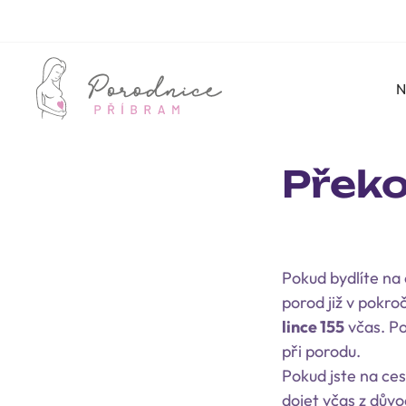
N
Překo
Pokud bydlíte na
porod již v pokro
lince 155
včas. Po
při porodu.
Pokud jste na ce
dojet včas z dův