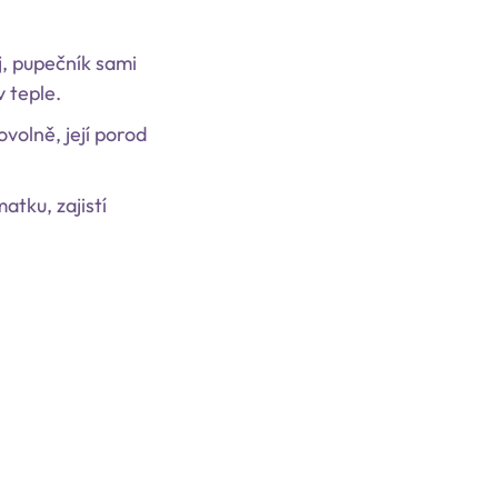
j, pupečník sami
v teple.
volně, její porod
tku, zajistí