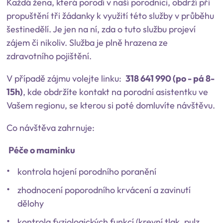
Každá žena, která porodí v naší porodnici, obdrží při
propuštění tři žádanky k využití této služby v průběhu
šestinedělí. Je jen na ní, zda o tuto službu projeví
zájem či nikoliv. Služba je plně hrazena ze
zdravotního pojištění.
V případě zájmu volejte linku:
318 641 990 (po - pá 8-
15h)
, kde obdržíte kontakt na porodní asistentku ve
Vašem regionu, se kterou si poté domluvíte návštěvu.
Co návštěva zahrnuje:
Péče o maminku
kontrola hojení porodního poranění
zhodnocení poporodního krvácení a zavinutí
dělohy
kontrola fyziologických funkcí (krevní tlak, pulz,