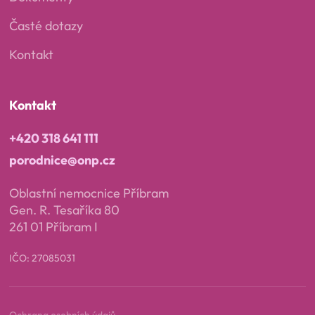
Časté dotazy
Kontakt
Kontakt
+420 318 641 111
porodnice@onp.cz
Oblastní nemocnice Příbram
Gen. R. Tesaříka 80
261 01 Příbram I
IČO: 27085031