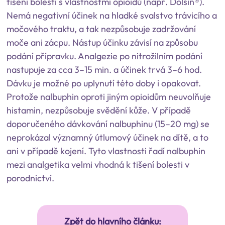
tišení bolestí s vlastnostmi opioidů (např. Dolsin®).
Nemá negativní účinek na hladké svalstvo trávicího a
močového traktu, a tak nezpůsobuje zadržování
moče ani zácpu. Nástup účinku závisí na způsobu
podání přípravku. Analgezie po nitrožilním podání
nastupuje za cca 3–15 min. a účinek trvá 3–6 hod.
Dávku je možné po uplynutí této doby i opakovat.
Protože nalbuphin oproti jiným opioidům neuvolňuje
histamin, nezpůsobuje svědění kůže. V případě
doporučeného dávkování nalbuphinu (15–20 mg) se
neprokázal významný útlumový účinek na dítě, a to
ani v případě kojení. Tyto vlastnosti řadí nalbuphin
mezi analgetika velmi vhodná k tišení bolesti v
porodnictví.
Zpět do hlavního článku: