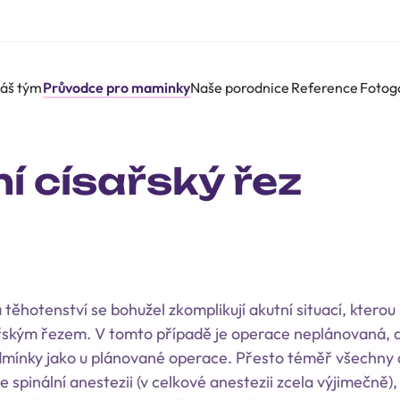
áš tým
Průvodce pro maminky
Naše porodnice
Reference
Fotog
í císařský řez
těhotenství se bohužel zkomplikují akutní situací, kterou n
řským řezem. V tomto případě je operace neplánovaná, a
odmínky jako u plánované operace. Přesto téměř všechny 
 spinální anestezii (v celkové anestezii zcela výjimečně),