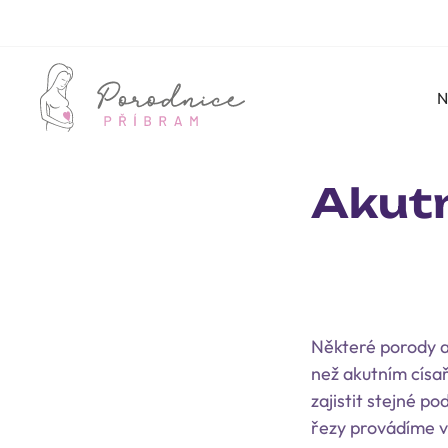
N
Akutn
Některé porody a 
než akutním císa
zajistit stejné p
řezy provádíme ve