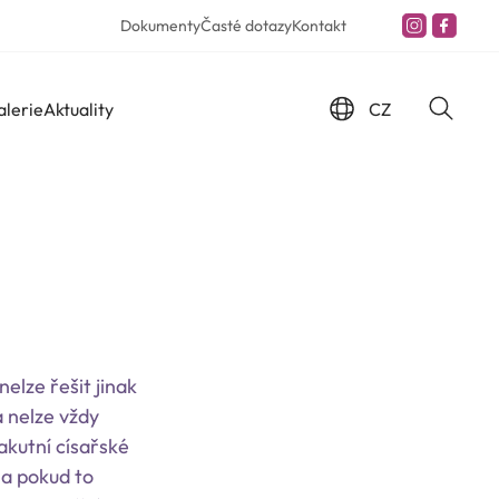
Dokumenty
Časté dotazy
Kontakt
CZ
alerie
Aktuality
elze řešit jinak
 nelze vždy
akutní císařské
 a pokud to