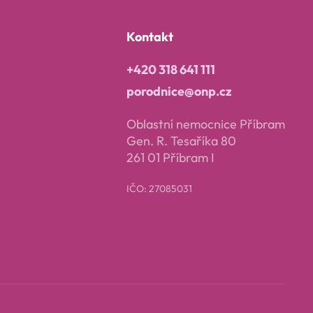
Kontakt
+420 318 641 111
porodnice@onp.cz
Oblastní nemocnice Příbram
Gen. R. Tesaříka 80
261 01 Příbram I
IČO: 27085031